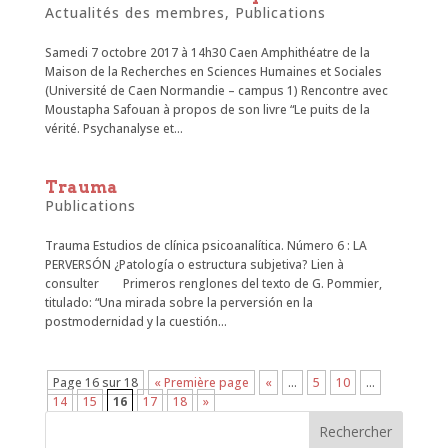
Actualités des membres
,
Publications
Samedi 7 octobre 2017 à 14h30 Caen Amphithéatre de la
Maison de la Recherches en Sciences Humaines et Sociales
(Université de Caen Normandie – campus 1) Rencontre avec
Moustapha Safouan à propos de son livre “Le puits de la
vérité. Psychanalyse et...
Trauma
Publications
Trauma Estudios de clínica psicoanalítica. Número 6 : LA
PERVERSÓN ¿Patología o estructura subjetiva? Lien à
consulter Primeros renglones del texto de G. Pommier,
titulado: “Una mirada sobre la perversión en la
postmodernidad y la cuestión...
Page 16 sur 18
« Première page
«
…
5
10
…
14
15
16
17
18
»