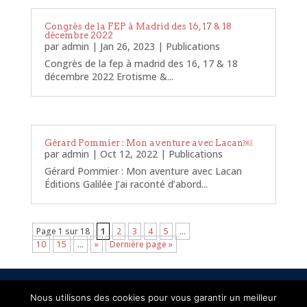
Congrès de la FEP à Madrid des 16, 17 & 18
décembre 2022
par
admin
|
Jan 26, 2023
|
Publications
Congrès de la fep à madrid des 16, 17 & 18
décembre 2022 Erotisme &...
Gérard Pommier : Mon aventure avec Lacan￼
par
admin
|
Oct 12, 2022
|
Publications
Gérard Pommier : Mon aventure avec Lacan
Éditions Galilée J’ai raconté d’abord...
Page 1 sur 18
1
2
3
4
5
…
10
15
…
»
Dernière page »
Mentions légales
Politique de confidentialité
Nous utilisons des cookies pour vous garantir un meilleur
Politique d’utilisation des cookies