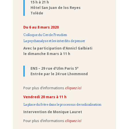
15 h à 21 h
Hôtel San Juan de los Reyes
Tolède
Du 6 au 8 mars 2020
Colloque du Cercle Freudien
La psychanalyse et les interdits de penser
Avec la participation d’Annicl Galbiati
le dimanche 8 mars à 11 h
ENS – 29 rue d’Ulm Paris 5°
Entrée par le 24 rue Lhommond
Pour plus d’informations
cliquez ici
Vendredi 20 mars à 11 h
La place du frère dans le processus de radicalisation
Intervention de Monique Lauret
Pour plus d’informations
cliquez ici