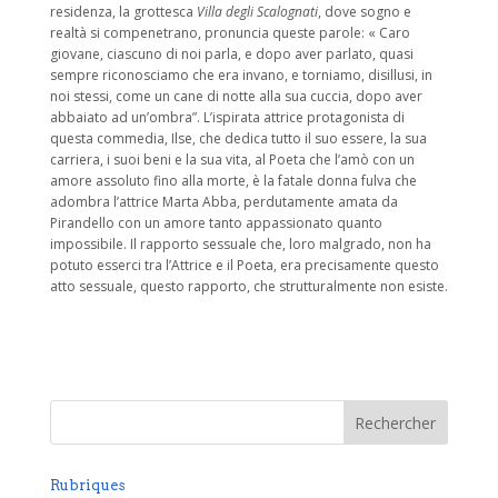
residenza, la grottesca
Villa degli Scalognati
, dove sogno e
realtà si compenetrano, pronuncia queste parole: « Caro
giovane, ciascuno di noi parla, e dopo aver parlato, quasi
sempre riconosciamo che era invano, e torniamo, disillusi, in
noi stessi, come un cane di notte alla sua cuccia, dopo aver
abbaiato ad un’ombra”. L’ispirata attrice protagonista di
questa commedia, Ilse, che dedica tutto il suo essere, la sua
carriera, i suoi beni e la sua vita, al Poeta che l’amò con un
amore assoluto fino alla morte, è la fatale donna fulva che
adombra l’attrice Marta Abba, perdutamente amata da
Pirandello con un amore tanto appassionato quanto
impossibile. Il rapporto sessuale che, loro malgrado, non ha
potuto esserci tra l’Attrice e il Poeta, era precisamente questo
atto sessuale, questo rapporto, che strutturalmente non esiste.
Rubriques