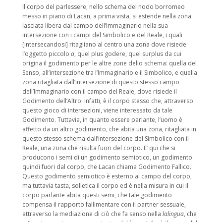
Il corpo del parlessere, nello schema del nodo borromeo
messo in piano di Lacan, a prima vista, si estende nella zona
lasciata libera dal campo dell’Immaginario nella sua
intersezione con i campi del Simbolico e del Reale, i quali
[intersecandosi] ritagliano al centro una zona dove risiede
l’oggetto piccolo
a
, quel plus godere, quel surplus da cui
origina il godimento per le altre zone dello schema: quella del
Senso, all’intersezione tra l’Immaginario e il Simbolico, e quella
zona ritagliata dall’intersezione di questo stesso campo
dell’Immaginario con il campo del Reale, dove risiede il
Godimento dell’Altro. Infatti, è il corpo stesso che, attraverso
questo gioco di intersezioni, viene interessato da tale
Godimento. Tuttavia, in quanto essere parlante, l’uomo è
affetto da un altro godimento, che abita una zona, ritagliata in
questo stesso schema dall’intersezione del Simbolico con il
Reale, una zona che risulta fuori del corpo. E’ qui che si
producono i semi di un godimento semiotico, un godimento
quindi fuori dal corpo, che Lacan chiama Godimento Fallico.
Questo godimento semiotico è esterno al campo del corpo,
ma tuttavia tasta, solletica il corpo ed è nella misura in cui il
corpo parlante abita questi semi, che tale godimento
compensa il rapporto fallimentare con il partner sessuale,
attraverso la mediazione di ciò che fa senso nella
lalingua
, che