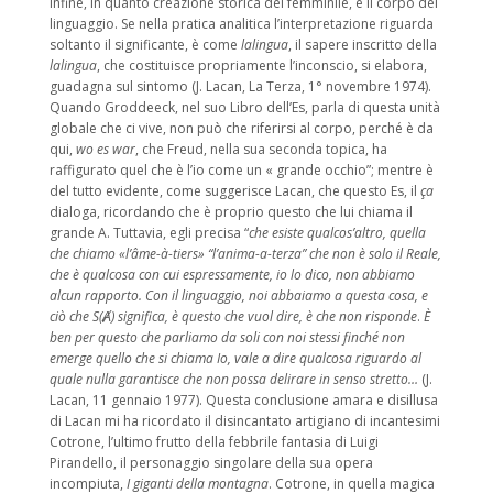
infine, in quanto creazione storica del femminile, è il corpo del
linguaggio. Se nella pratica analitica l’interpretazione riguarda
soltanto il significante, è come
lalingua
, il sapere inscritto della
lalingua
, che costituisce propriamente l’inconscio, si elabora,
guadagna sul sintomo (J. Lacan, La Terza, 1° novembre 1974).
Quando Groddeeck, nel suo Libro dell’Es, parla di questa unità
globale che ci vive, non può che riferirsi al corpo, perché è da
qui,
wo es war
, che Freud, nella sua seconda topica, ha
raffigurato quel che è l’io come un « grande occhio”; mentre è
del tutto evidente, come suggerisce Lacan, che questo Es, il
ça
dialoga, ricordando che è proprio questo che lui chiama il
grande A. Tuttavia, egli precisa “
che esiste qualcos’altro, quella
che chiamo
«l’âme-à-tiers»
“l’anima-a-terza” che non è solo il Reale,
che è qualcosa con cui espressamente, io lo dico, non abbiamo
alcun rapporto. Con il linguaggio, noi abbaiamo a questa cosa, e
ciò che S(Ⱥ) significa, è questo che vuol dire, è che non risponde
.
È
ben per questo che
parliamo da soli con noi stessi finché non
emerge quello che si chiama Io, vale a dire qualcosa riguardo al
quale nulla garantisce che non possa delirare in senso stretto…
(J.
Lacan, 11 gennaio 1977). Questa conclusione amara e disillusa
di Lacan mi ha ricordato il disincantato artigiano di incantesimi
Cotrone, l’ultimo frutto della febbrile fantasia di Luigi
Pirandello, il personaggio singolare della sua opera
incompiuta,
I giganti della montagna
. Cotrone, in quella magica