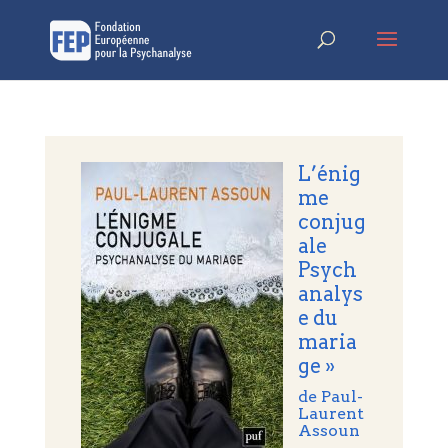
L’énig
me
conjug
ale
Psych
analys
e du
maria
ge »
de Paul-
Laurent
Assoun