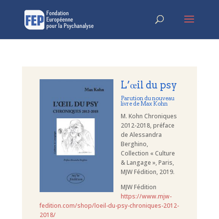
L’œil du psy
Parution du nouveau
livre de Max Kohn
M. Kohn Chroniques
2012-2018, préface
de Alessandra
Berghino,
Collection « Culture
& Langage », Paris,
MJW Fédition, 2019.
MJW Fédition
https://www.mjw-
fedition.com/shop/loeil-du-psy-chroniques-2012-
2018/