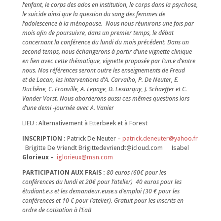
l’enfant, le corps des ados en institution, le corps dans la psychose,
le suicide ainsi que la question du sang des femmes de
l’adolescence à la ménopause.
Nous nous réunirons une fois par
mois afin de poursuivre, dans un premier temps, le débat
concernant la conférence du lundi du mois précédent. Dans un
second temps, nous échangerons à partir d’une vignette clinique
en lien avec cette thématique, vignette proposée par l’un.e d’entre
nous. Nos références seront outre les enseignements de Freud
et de Lacan, les interventions d’A. Carvalho, P. De Neuter, E.
Duchêne, C. Fronville, A. Lepage, D. Lestarquy, J. Schaeffer et C.
Vander Vorst. Nous aborderons aussi ces mêmes questions lors
d’une demi -journée avec A. Vanier
LIEU : Alternativement à Etterbeek et à Forest
INSCRIPTION :
Patrick De Neuter –
patrick.deneuter@yahoo.fr
Brigitte De Vriendt Brigittedevriendt@icloud.com
Isabel
Glorieux –
iglorieux@msn.com
PARTICIPATION AUX FRAIS :
80 euros (60€ pour les
conférences du lundi et 20€ pour l’atelier)
40 euros pour les
étudiant.e.s et les demandeur.euse.s d’emploi (30 € pour les
conférences et 10 € pour l’atelier). Gratuit pour les inscrits en
ordre de cotisation à l’EaB