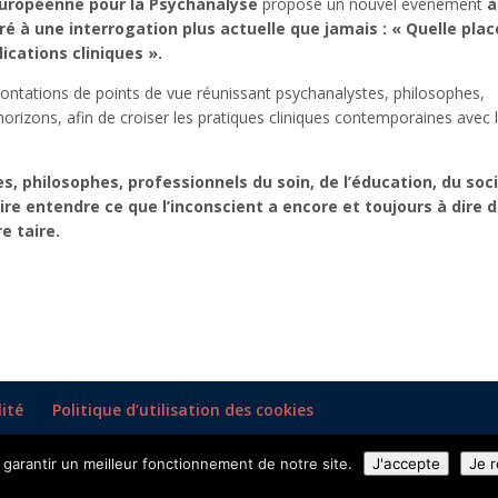
uropéenne pour la Psychanalyse
propose un nouvel événement
à
cré à une interrogation plus actuelle que jamais : « Quelle plac
lications cliniques ».
ontations de points de vue réunissant psychanalystes, philosophes,
horizons, afin de croiser les pratiques cliniques contemporaines avec 
 philosophes, professionnels du soin, de l’éducation, du soci
aire entendre ce que l’inconscient a encore et toujours à dire 
e taire.
lité
Politique d’utilisation des cookies
garantir un meilleur fonctionnement de notre site.
J'accepte
Je 
yse |