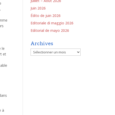
Juillet – Août 2026
e
Juin 2026
,
Édito de juin 2026
comme
Editoriale di maggio 2026
urs
Editorial de mayo 2026
Archives
 le
Archives
t et
sable
 dans
e à