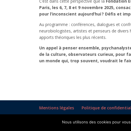
C’est dans cette perspective que la
Fondation E
Paris, les 6, 7, 8 et 9 novembre 2025, consa
pour l’inconscient aujourd’hui ? Défis et imp
Au programme : conférences, dialogues et confr
neurobiologistes, artistes et penseurs de divers 
apports théoriques les plus récents.
Un appel à penser ensemble, psychanalystes,
de la culture, observateurs curieux, pour f
un monde qui, trop souvent, voudrait le fair
Mentions légales
Politique de confidentia
Nous utilisons des cookies pour vous 
©2026 Fondation européenne pour la psychanal