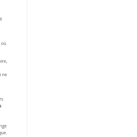
nt
t où
ire,
i ne
rs
s
rige
que.