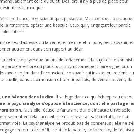
mmanquablement celle du sujet. Dès lors, il n’y a plus de place pour
 désir, dans le manque.
re inefficace, non-scientifique, passéiste. Mais ceux qui la pratique
é de la rencontre, opérer une bascule. Ceux qui y engagent leur parole
 plus intime.
nir ce lieu d’adresse où la vérité, entre dire et mi-dire, peut advenir, e
ionner autrement dans son rapport au désir.
la détresse psychique au prix de l’effacement du sujet et de son histo
e la parole a encore du poids, qu’un symptôme peut faire signe, qu’un
savoir en jeu dans l’inconscient, ce savoir qui insiste, qui revient, qu
 accueillir, dans sa dimension d’horreur parfois, de vérité souvent, de
, une béance dans le dire.
Il se loge dans ce qui échappe au discou
ue la psychanalyse s’oppose à la science, dont elle partage le
nsmission.
Mais elle récuse le fantasme d’une efficacité universelle,
écisément en cela : accueillir ce qui résiste au savoir établi, ce qui
rmativités. La psychanalyse ne produit pas de consensus ; elle ne s’é
ngage un tout autre défi : celui de la parole, de l’adresse, de l’équivo