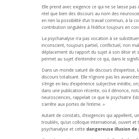
Elle prend avec exigence ce qui ne se laisse pas di
réel que bien des discours au nom des neuroscien
en rien la possibilité d’un travail commun, à la c
contribution singulière à l’édifice toujours en con
La psychanalyse n’a pas vocation à se substituer
inconscient, toujours partiel, conflictuel, non maî
déplacement du rapport du sujet à son désir et sa j
permet au sujet d’entendre ce qui, dans le signifia
Dans un monde saturé de discours d’expertise, la
discours totalisant. Elle n’ignore pas les avancée
s’érige en lieu d’expérience subjective inédite, o
dans une publication récente, où il dénonce, no
neurosciences, rappelait ce que le psychiatre Edou
s’arrête aux portes de l’intime. »
Autant de constats, d’exigences qui appellent, un
troublés, qu’un colloque international, ouvert et 
psychanalyse et cette
dangereuse illusion de 