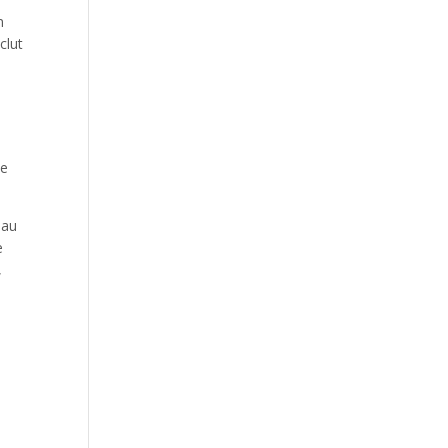
n
clut
se
 au
e
,