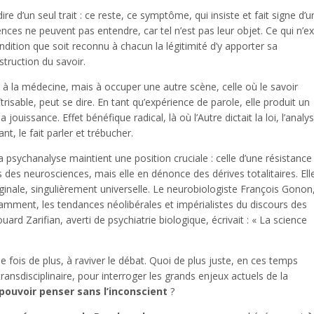
re d’un seul trait : ce reste, ce symptôme, qui insiste et fait signe d’u
ces ne peuvent pas entendre, car tel n’est pas leur objet. Ce qui n’ex
ondition que soit reconnu à chacun la légitimité d’y apporter sa
struction du savoir.
 à la médecine, mais à occuper une autre scène, celle où le savoir
trisable, peut se dire. En tant qu’expérience de parole, elle produit un
ouissance. Effet bénéfique radical, là où l’Autre dictait la loi, l’analy
nt, le fait parler et trébucher.
 psychanalyse maintient une position cruciale : celle d’une résistance
s des neurosciences, mais elle en dénonce des dérives totalitaires. Ell
riginale, singulièrement universelle. Le neurobiologiste François Gonon
tamment, les tendances néolibérales et impérialistes du discours des
ard Zarifian, averti de psychiatrie biologique, écrivait : « La science
e fois de plus, à raviver le débat. Quoi de plus juste, en ces temps
transdisciplinaire, pour interroger les grands enjeux actuels de la
pouvoir penser sans l’inconscient
?