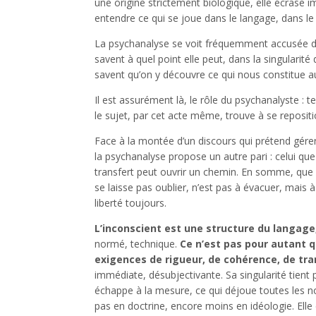
une origine strictement biologique, elle écrase i
entendre ce qui se joue dans le langage, dans le
La psychanalyse se voit fréquemment accusée d’êt
savent à quel point elle peut, dans la singularit
savent qu’on y découvre ce qui nous constitue au
Il est assurément là, le rôle du psychanalyste : te
le sujet, par cet acte même, trouve à se reposit
Face à la montée d’un discours qui prétend gérer 
la psychanalyse propose un autre pari : celui qu
transfert peut ouvrir un chemin. En somme, que le 
se laisse pas oublier, n’est pas à évacuer, mais à
liberté toujours.
L’inconscient est une structure du langage
normé, technique.
Ce n’est pas pour autant q
exigences de rigueur, de cohérence, de tra
immédiate, désubjectivante. Sa singularité tient pr
échappe à la mesure, ce qui déjoue toutes les no
pas en doctrine, encore moins en idéologie. Elle e