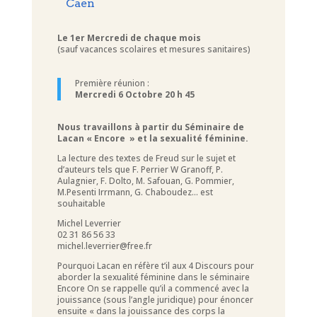
Caen
Le 1er Mercredi de chaque mois
(sauf vacances scolaires et mesures sanitaires)
Première réunion :
Mercredi 6 Octobre 20 h 45
Nous travaillons à partir du Séminaire de
Lacan « Encore » et la sexualité féminine.
La lecture des textes de Freud sur le sujet et
d’auteurs tels que F. Perrier W Granoff, P.
Aulagnier, F. Dolto, M. Safouan, G. Pommier,
M.Pesenti Irrmann, G. Chaboudez… est
souhaitable
Michel Leverrier
02 31 86 56 33
michel.leverrier@free.fr
Pourquoi Lacan en réfère t’il aux 4 Discours pour
aborder la sexualité féminine dans le séminaire
Encore On se rappelle qu’il a commencé avec la
jouissance (sous l’angle juridique) pour énoncer
ensuite « dans la jouissance des corps la