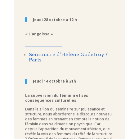
Jeudi 28 octobre à 12 h
« L’angoisse »
____________
Séminaire d’Hélène Godefroy /
Paris
Jeudi 14 octobre à 21h
La subversion du féminin et ses
conséquences culturelles
Dans le sillon du séminaire sur Jouissance et
structure, nous aborderons le discours nouveau
des femmes en prenant en compte la notion de
féminin dans sa dimension psychique. Car,
depuis l’apparition du mouvement #Metoo, que
révèle la voix des femmes du côté de la structure
? Qu’en est-il de la jouissance féminine, existe-t-il