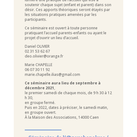
soutenir chaque sujet (enfant et parent) dans son
désir. Ces apports théoriques seront étayés par
les situations pratiques amenées par les
participants.
Ce séminaire est ouvert à toute personne
pratiquant l’accueil parents-enfants ou ayant le
projet d’ouvrir un lieu d’accueil.
Daniel OLIVIER
02 31 53 62 67
deo.olivier@orange.fr
Marie CHAPELLE
06 07 30 11 92
marie.chapelle.ilias@gmail.com
Ce séminaire aura lieu de septembre à
décembre 2021
,
le premier samedi de chaque mois, de 9 h 30 à 12
h 30,
en groupe fermé.
Puis en 2022, dates à préciser, le samedi matin,
en groupe ouvert.
À la Maison des Associations, 14000 Caen
____________