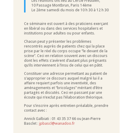
Les réunions ont lieu au Cercle Freudien,
10 Passage Montbrun, Paris 14ème
Le 2ème samedi du mois de 10 h 30 à 12 h 30
Ce séminaire est ouvert à des praticiens exerçant
en libéral ou dans des services hospitaliers et
institutions pour adultes ou pour enfants.
Chacun peut y présenter les problèmes
rencontrés auprès de patients chez qui la place
prise par le réel du corps occupe “le devant de la
scène”. Ceci en relation souvent avec un discours
dont les effets s’avèrent d’autant plus prégnants
qu’ils interviennent à l’insu de celui qui en pâtit.
Constituer une adresse permettant au patient de
s’approprier ce discours auquel malgré lui il a
affaire requiert parfois une inventivité, des
aménagements et “bricolages” méritant d’être
partagés et discutés. Ceci en passant par une
écoute qui n’exclut pas l’élaboration théorique.
Pour s’inscrire après entretien préalable, prendre
contact avec :
Annick Galbiati : 01 43 35 37 66 ou Jean-Pierre
Basclet :
jpbascl@wanadoo.fr