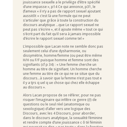
jouissance sexuelle a le privilège d’être spécifié
d’une impasse », p14 Ce qui annonce, p31, le
(fameux « il n’y a pas de rapport sexuel ajoutant
aussitôt « c’est là une formule qui ne peut
s’articuler que grâce à toute la construction du
discours analytique …que Le rapport sexuel ne
peut pas s’écrire », et il ajoute même « tout ce qui
s’écrit part du fait qu’il sera à jamais impossible
d’écrire le rapport sexuel comme tel »
L’impossible que Lacan note ne semble donc pas
seulement celui d’une dysharmonie, ou
dissymétrie, homme/femme (ou peut être même
H/H ou F/F puisque homme et femme sont des
signifiants (cf p 34) : « Une femme cherche un
homme au titre de signifiant. Un homme cherche
une femme au titre de ce qui ne se situe que du
discours…à savoir que la femme n’est pas tout e
il y a tjrs q uel q ue chose qui chez elle échappe
au discours ».
Alors Lacan propose de se référer, pour ne pas
risquer l’imaginaire qui infiltre ce genre ((!) de
questions ou le seul réel (anatomique ou
sexologique) d’aller vers une logique des
Discours, avec les 4 Discours, pour aborder,
dans le discours analytique, la sexualité féminine
et rendre compte d’une jouissance c ô té féminin
qui pourrait se dire « pas toute » dans la fonction