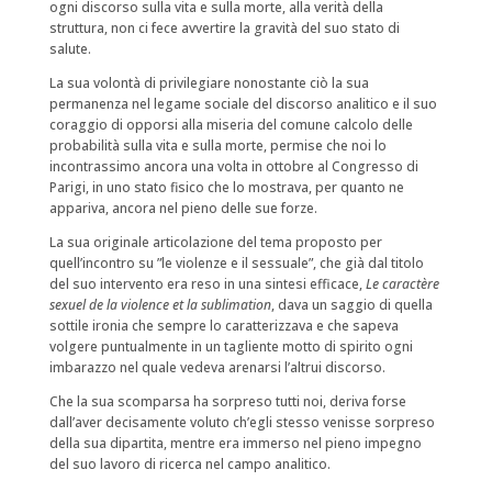
ogni discorso sulla vita e sulla morte, alla verità della
struttura, non ci fece avvertire la gravità del suo stato di
salute.
La sua volontà di privilegiare nonostante ciò la sua
permanenza nel legame sociale del discorso analitico e il suo
coraggio di opporsi alla miseria del comune calcolo delle
probabilità sulla vita e sulla morte, permise che noi lo
incontrassimo ancora una volta in ottobre al Congresso di
Parigi, in uno stato fisico che lo mostrava, per quanto ne
appariva, ancora nel pieno delle sue forze.
La sua originale articolazione del tema proposto per
quell’incontro su ”le violenze e il sessuale”, che già dal titolo
del suo intervento era reso in una sintesi efficace,
Le caractère
sexuel de la violence et la sublimation
, dava un saggio di quella
sottile ironia che sempre lo caratterizzava e che sapeva
volgere puntualmente in un tagliente motto di spirito ogni
imbarazzo nel quale vedeva arenarsi l’altrui discorso.
Che la sua scomparsa ha sorpreso tutti noi, deriva forse
dall’aver decisamente voluto ch’egli stesso venisse sorpreso
della sua dipartita, mentre era immerso nel pieno impegno
del suo lavoro di ricerca nel campo analitico.