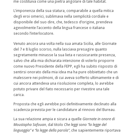
me costituiva come una pietra angolare di tale habitat.
L’imponenza della sua statura, comparabile a quella mitica
degli eroi omerici, sublimava nella semplicità cordiale e
disponibile del suo dire, che, tedesco d’origine, prendeva
agevolmente l’accento della lingua francese o italiana
secondo l’interlocutore.
Venuto ancora una volta nella sua amata Sicilia, alle Giornate
del 7 e 8 luglio scorso, nulla lasciava presagire quanto
segretamente minasse la sua lieta e rassicurante presenza,
salvo che alla mia dichiarata intenzione di volerlo proporre
come nuovo Presidente della FEPP, egli ha subito risposto di
sentirsi onorato della mia idea ma ha pure obbiettato che un
malessere nei polmoni, di cui aveva sofferto ultimamente e di
cui ancora attendeva una risoluzione completa, lo avrebbe
potuto privare del fiato necessario per rivestire una tale
carica.
Proposta che egli avrebbe poi definitivamente declinato alla
scadenza prevista per le candidature al rinnovo del Bureau.
La sua relazione ampia e sicura a quelle
Giornate in onore di
Moustapha Safouan
, dal titolo
Che leggi sono “la legge del
linguaggio” e “la legge della parola”
, che sapientemente riportava