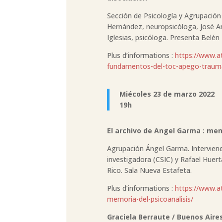
Sección de Psicología y Agrupación
Hernández, neuropsicóloga, José A
Iglesias, psicóloga. Presenta Belé
Plus d’informations :
https://www.a
fundamentos-del-toc-apego-trauma-
Miécoles 23 de marzo 2022
19h
El archivo de Angel Garma : mem
Agrupación Ángel Garma. Intervienen
investigadora (CSIC) y Rafael Huer
Rico. Sala Nueva Estafeta.
Plus d’informations :
https://www.a
memoria-del-psicoanalisis/
Graciela Berraute / Buenos Aire