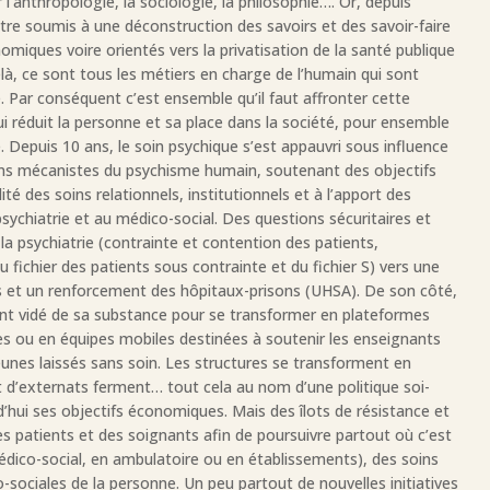
r l’anthropologie, la sociologie, la philosophie…. Or, depuis
’être soumis à une déconstruction des savoirs et des savoir-faire
omiques voire orientés vers la privatisation de la santé publique
là, ce sont tous les métiers en charge de l’humain qui sont
e. Par conséquent c’est ensemble qu’il faut affronter cette
 réduit la personne et sa place dans la société, pour ensemble
 Depuis 10 ans, le soin psychique s’est appauvri sous influence
ons mécanistes du psychisme humain, soutenant des objectifs
é des soins relationnels, institutionnels et à l’apport des
sychiatrie et au médico-social. Des questions sécuritaires et
r la psychiatrie (contrainte et contention des patients,
 fichier des patients sous contrainte et du fichier S) vers une
nts et un renforcement des hôpitaux-prisons (UHSA). De son côté,
nt vidé de sa substance pour se transformer en plateformes
tes ou en équipes mobiles destinées à soutenir les enseignants
unes laissés sans soin. Les structures se transforment en
 et d’externats ferment… tout cela au nom d’une politique soi-
d’hui ses objectifs économiques. Mais des îlots de résistance et
des patients et des soignants afin de poursuivre partout où c’est
 médico-social, en ambulatoire ou en établissements), des soins
-sociales de la personne. Un peu partout de nouvelles initiatives