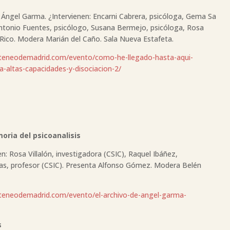
 Ángel Garma. ¿Intervienen: Encarni Cabrera, psicóloga, Gema Sa
ntonio Fuentes, psicólogo, Susana Bermejo, psicóloga, Rosa
n Rico. Modera Marián del Caño. Sala Nueva Estafeta.
teneodemadrid.com/evento/como-he-llegado-hasta-aqui-
altas-capacidades-y-disociacion-2/
oria del psicoanalisis
: Rosa Villalón, investigadora (CSIC), Raquel Ibáñez,
tas, profesor (CSIC). Presenta Alfonso Gómez. Modera Belén
teneodemadrid.com/evento/el-archivo-de-angel-garma-
s