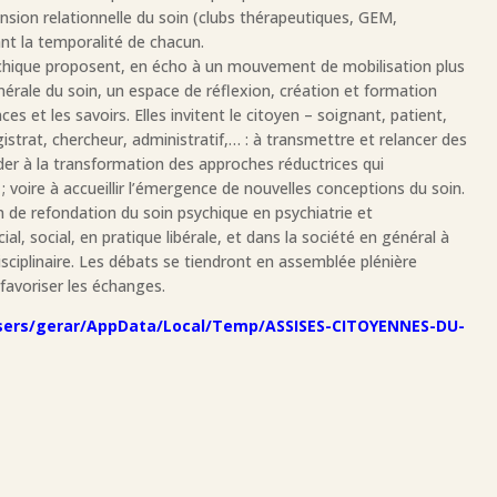
ension relationnelle du soin (clubs thérapeutiques, GEM,
ant la temporalité de chacun.
ychique proposent, en écho à un mouvement de mobilisation plus
érale du soin, un espace de réflexion, création et formation
ces et les savoirs. Elles invitent le citoyen – soignant, patient,
strat, chercheur, administratif,… : à transmettre et relancer des
ider à la transformation des approches réductrices qui
 voire à accueillir l’émergence de nouvelles conceptions du soin.
lan de refondation du soin psychique en psychiatrie et
al, social, en pratique libérale, et dans la société en général à
disciplinaire. Les débats se tiendront en assemblée plénière
 favoriser les échanges.
/Users/gerar/AppData/Local/Temp/ASSISES-CITOYENNES-DU-