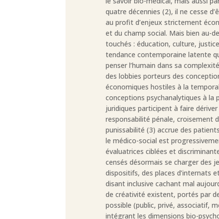
le savoir bio-médical, mais aussi pa
quatre décennies (2), il ne cesse d
au profit d’enjeux strictement écon
et du champ social. Mais bien au-de
touchés : éducation, culture, justic
tendance contemporaine latente qui
penser l’humain dans sa complexité.
des lobbies porteurs des concepti
économiques hostiles à la temporalit
conceptions psychanalytiques à la p
juridiques participent à faire dérive
responsabilité pénale, croisement du
punissabilité (3) accrue des patie
le médico-social est progressiveme
évaluatrices ciblées et discriminan
censés désormais se charger des je
dispositifs, des places d’internats
disant inclusive cachant mal aujour
de créativité existent, portés par 
possible (public, privé, associatif,
intégrant les dimensions bio-psycho