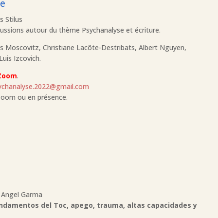
re
s Stilus
cussions autour du thème Psychanalyse et écriture.
es Moscovitz, Christiane Lacôte-Destribats, Albert Nguyen,
uis Izcovich.
Zoom
.
psychanalyse.2022@gmail.com
 Zoom ou en présence.
n Angel Garma
ndamentos del Toc, apego, trauma, altas capacidades y