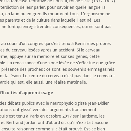
t la fameuse tentative de Louis II, roi de Sicile (1377-1417)
interdiction de leur parler, pour savoir en quelle langue ils
, en latin ou en grec. Ils moururent tous. L’organisme ne
s parents et de la culture dans laquelle il est né. Les
 ne font qu’enregistrer des conséquences, qui ne sont pas
r au cours d’un congrès qui s’est tenu à Berlin mes propres
es du cerveau lésées après un accident. Si le cerveau
ermé, appuyé sur sa mémoire et sur ses gènes, cette
ble. La renaissance d’une zone lésée ne s’effectue que grâce
la présence des proches : ce sont les souvenirs emmagasinés
t la lésion. Le centre du cerveau n’est pas dans le cerveau –
role qui est, elle aussi, une réalité matérielle.
fficultés d’apprentissage
à des débats publics avec le neurophysiologiste Jean-Didier
érations ont glissé vers des arguments franchement
ui s’est tenu à Paris en octobre 2017 sur l’autisme, les
t Bertrand Jordan ont d’abord dit qu’il n’existait aucune
 ensuite raisonner comme si c’était prouvé. Est-ce bien