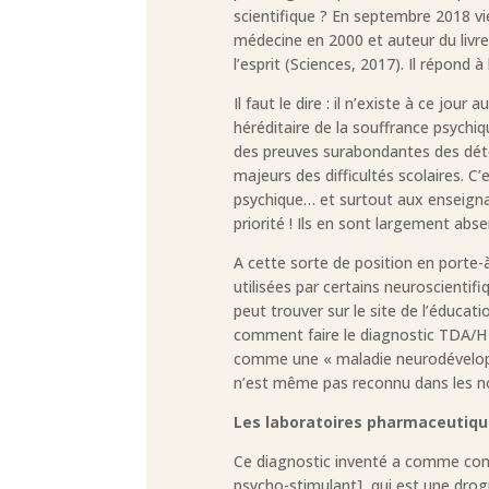
scientifique ? En septembre 2018 vie
médecine en 2000 et auteur du livre
l’esprit (Sciences, 2017). Il répond à
Il faut le dire : il n’existe à ce j
héréditaire de la souffrance psychiqu
des preuves surabondantes des déte
majeurs des difficultés scolaires. C
psychique… et surtout aux enseignan
priorité ! Ils en sont largement abse
A cette sorte de position en porte-
utilisées par certains neuroscientifi
peut trouver sur le site de l’éduc
comment faire le diagnostic TDA/H (
comme une « maladie neurodéveloppe
n’est même pas reconnu dans les n
Les laboratoires pharmaceutique
Ce diagnostic inventé a comme consé
psycho-stimulant], qui est une dro