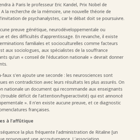
ndra à Paris le professeur Eric Kandel, Prix Nobel de
 A la recherche de la mémoire, une nouvelle théorie de
 l’invitation de psychanalystes, car le débat doit se poursuivre.
our aucune preuve génétique, neurodéveloppementale ou
e et des difficultés d’apprentissage. En revanche, il existe
rminations familiales et socioculturelles comme facteurs
’est aux sociologues, aux spécialistes de la souffrance
ts qu’un « conseil de l’éducation nationale » devrait donner
nts.
à-faux s’en ajoute une seconde : les neurosciences sont
ques en contradiction avec leurs résultats les plus assurés. On
ation nationale un document qui recommande aux enseignants
trouble déficit de l’attention/hyperactivité) qui est annoncé
mentale ». Il n’en existe aucune preuve, et ce diagnostic
omenclatures françaises.
s à l’affûtique
quence la plus fréquente l’administration de Ritaline [un
gue provoquant une accoutumance. L’association