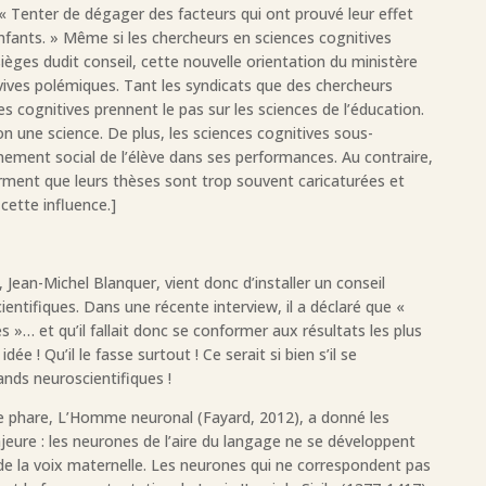
: « Tenter de dégager des facteurs qui ont prouvé leur effet
nfants. » Même si les chercheurs en sciences cognitives
ièges dudit conseil, cette nouvelle orientation du ministère
 vives polémiques. Tant les syndicats que des chercheurs
 cognitives prennent le pas sur les sciences de l’éducation.
n une science. De plus, les sciences cognitives sous-
nnement social de l’élève dans ses performances. Au contraire,
irment que leurs thèses sont trop souvent caricaturées et
 cette influence.]
 Jean-Michel Blanquer, vient donc d’installer un conseil
entifiques. Dans une récente interview, il a déclaré que «
es »… et qu’il fallait donc se conformer aux résultats les plus
ée ! Qu’il le fasse surtout ! Ce serait si bien s’il se
nds neuroscientifiques !
re phare, L’Homme neuronal (Fayard, 2012), a donné les
eure : les neurones de l’aire du langage ne se développent
 de la voix maternelle. Les neurones qui ne correspondent pas