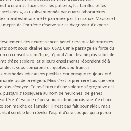
t « une interface entre les patients, les familles et les
t scolaires », est subventionnée par quatre laboratoires
tes manifestations a été parrainée par Emmanuel Macron et
 mépris de l’extrême réserve sur ce diagnostic d’experts
ce dévoiement des neurosciences bénéficiera aux laboratoires
ants sont sous Ritaline aux USA). Car le passage en force du
on du conseil scientifique, répond à un devenir plus subtil de
nts d’âge scolaire, et si leurs enseignants répondent déjà
mandées, vous comprendrez quelles souffrances
Des méthodes éducatives pénibles ont presque toujours été
morale ou de la religion. Mais c’est la première fois que cela
de plus dévoyée. Ce révélateur d’une volonté ségrégative est
é, puisqu’il s’appliquera au nom de neurones, de gènes,
eur tête. C’est une dépersonnalisation jamais vue. Ce choix
nce son marché de l’emploi. Il n’est pas fait pour aider, mais
t, il semble bien révéler l’esprit d’une époque qui a perdu