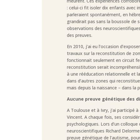
meurent. Ces expériences corroboren
: celui-ci fit isoler dix enfants avec 
parleraient spontanément, en hébreu
grandirait pas sans la boussole de se
observations des neuroscientifiques
des preuves.
En 2010, j’ai eu l’occasion d’expose
travaux sur la reconstitution de zon
fonctionnait seulement en circuit f
reconstitution serait incompréhensi
à une rééducation relationnelle et 
dans d’autres zones qui reconstituen
mais depuis la naissance – dans la pa
Aucune preuve génétique des di
A Toulouse et à Ivry, j’ai participé 
Vincent. A chaque fois, ses consid
psychologiques. Lors d’un colloque q
neuroscientifiques Richard Delorme e
preuve génétique de l’autisme, pour