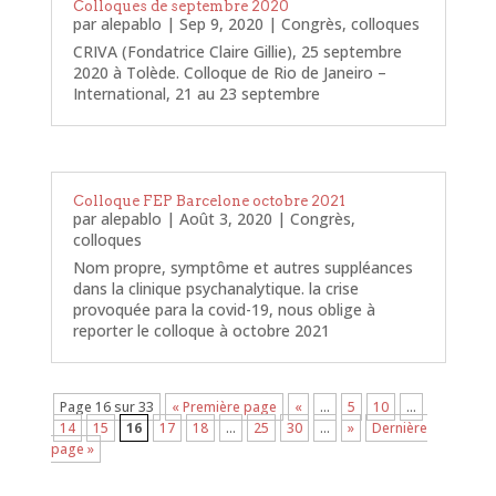
Colloques de septembre 2020
par
alepablo
|
Sep 9, 2020
|
Congrès, colloques
CRIVA (Fondatrice Claire Gillie), 25 septembre
2020 à Tolède. Colloque de Rio de Janeiro –
International, 21 au 23 septembre
Colloque FEP Barcelone octobre 2021
par
alepablo
|
Août 3, 2020
|
Congrès,
colloques
Nom propre, symptôme et autres suppléances
dans la clinique psychanalytique. la crise
provoquée para la covid-19, nous oblige à
reporter le colloque à octobre 2021
Page 16 sur 33
« Première page
«
…
5
10
…
14
15
16
17
18
…
25
30
…
»
Dernière
page »