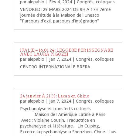
par
alepablo
|
Fév 4, 2024
|
Congrès, colloques
VENDREDI 29 MARS 2024 DE 9H À 17H 7ème
journée d'étude à la Maison de l'Unesco
"Parcours d'exil, parcours d'intégration"
ITALIE – 16.01.24: LEGGERE PER INSEGNARE
AVEC LAURA PIGOZZI
par
alepablo
|
Jan 7, 2024
|
Congrès, colloques
CENTRO INTERNAZIONALE BRERA
24 janvier À 21 H : Lacan en Chine
par
alepablo
|
Jan 7, 2024
|
Congrès, colloques
Psychanalyse et transferts culturels
Maison de l'Amérique Latine à Paris
Avec : Violaine Cousin, Traductrice en
psychanalyse et littérature. Lin Cuiping,
Excerce la psychanalyse a Shenzhen, Chine. Luis